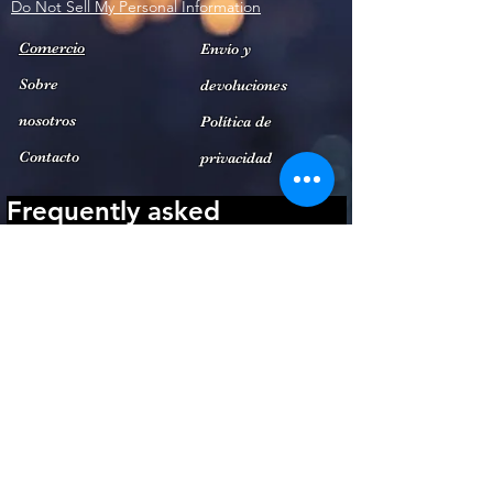
Do Not Sell My Personal Information
Comercio
Envío y
Sobre
devoluciones
nosotros
Política de
Contacto
privacidad
Frequently asked
questions
Payment Methods
Shipping
Returns
Contact Us
What payment methods
do we accept?