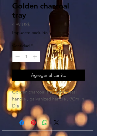
Golden charcoal
tray
Precio
4,99 US$
Impuesto excluido
Cantidad
*
Agregar al carrito
Golden charcoal tray with metal
handle , galvanized handle , 9Cm in
Dia